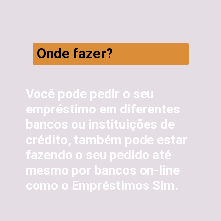
Onde fazer?
Você pode pedir o seu 
empréstimo em diferentes 
bancos ou instituições de 
crédito, também pode estar 
fazendo o seu pedido até 
mesmo por bancos on-line 
como o Empréstimos Sim.